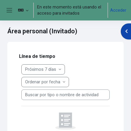
Saltar al contenido principal
En este momento está usando el
Acceder
acceso para invitados
Panel lateral
Área personal (Invitado)
Abr
Bloques de contenido principales
Saltar Línea de tiempo
Línea de tiempo
Próximos 7 días
Ordenar por fecha
Buscar por tipo o nombre de actividad